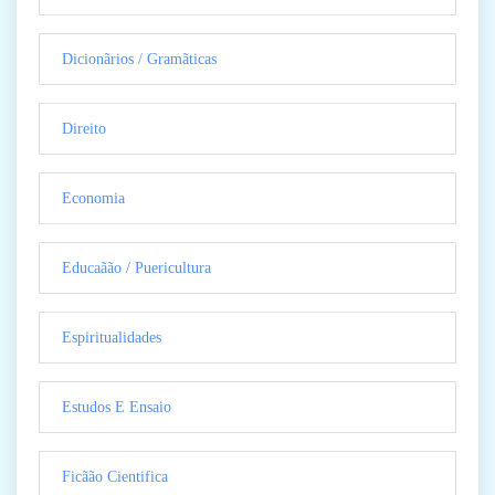
Dicionãrios / Gramãticas
Direito
Economia
Educaãão / Puericultura
Espiritualidades
Estudos E Ensaio
Ficãão Cientifica