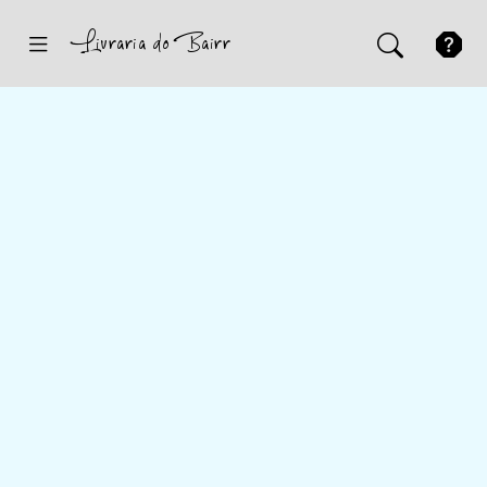
Inicio
Sugestões
Novidades
Promoções
Contactos
Iniciar Sessão