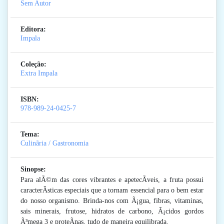
Sem Autor
Editora:
Impala
Coleção:
Extra Impala
ISBN:
978-989-24-0425-7
Tema:
Culinãria / Gastronomia
Sinopse:
Para alÃ©m das cores vibrantes e apetecÃ­veis, a fruta possui
caracterÃ­sticas especiais que a tornam essencial para o bem estar
do nosso organismo. Brinda-nos com Ã¡gua, fibras, vitaminas,
sais minerais, frutose, hidratos de carbono, Ã¡cidos gordos
Ã³mega 3 e proteÃ­nas, tudo de maneira equilibrada.