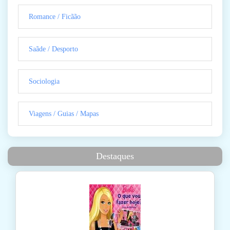
Romance / Ficãão
Saãde / Desporto
Sociologia
Viagens / Guias / Mapas
Destaques