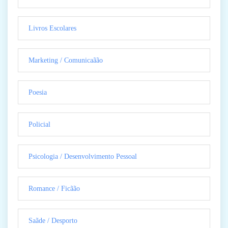
Livros Escolares
Marketing / Comunicaãão
Poesia
Policial
Psicologia / Desenvolvimento Pessoal
Romance / Ficãão
Saãde / Desporto