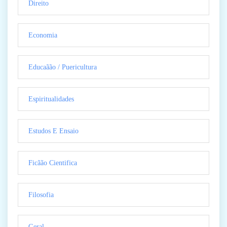
Direito
Economia
Educaãão / Puericultura
Espiritualidades
Estudos E Ensaio
Ficãão Cientifica
Filosofia
Geral