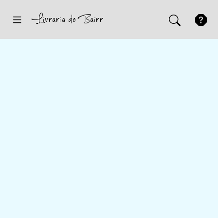
Inicio
Sugestões
Novidades
Promoções
Contactos
Iniciar Sessão