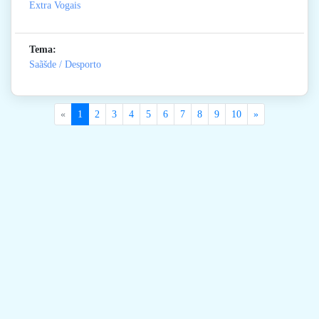
Extra Vogais
Tema:
Saãšde / Desporto
«
1
2
3
4
5
6
7
8
9
10
»