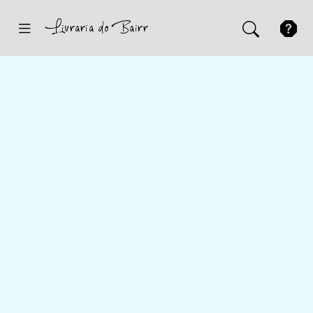
Inicio
Sugestões
Novidades
Promoções
Contactos
Iniciar Sessão