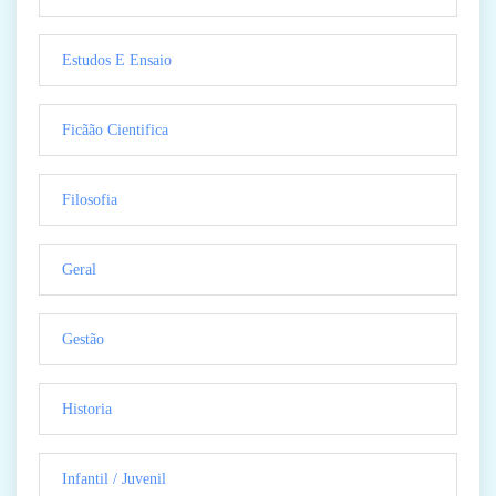
Estudos E Ensaio
Ficãão Cientifica
Filosofia
Geral
Gestão
Historia
Infantil / Juvenil