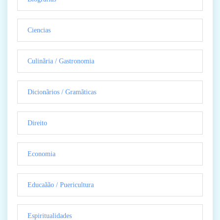
Ciencias
Culinãria / Gastronomia
Dicionãrios / Gramãticas
Direito
Economia
Educaãão / Puericultura
Espiritualidades