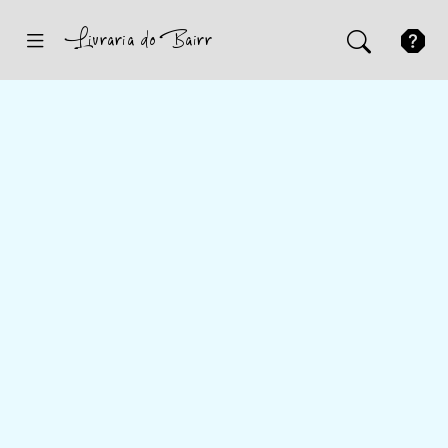
Inicio
Sugestões
Novidades
Promoções
Contactos
Iniciar Sessão