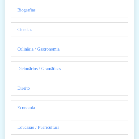
Biografias
Ciencias
Culinãria / Gastronomia
Dicionãrios / Gramãticas
Direito
Economia
Educaãão / Puericultura