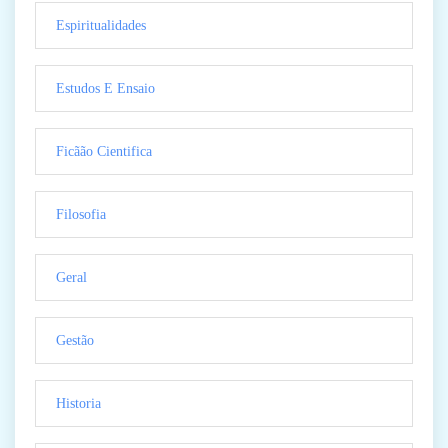
Espiritualidades
Estudos E Ensaio
Ficãão Cientifica
Filosofia
Geral
Gestão
Historia