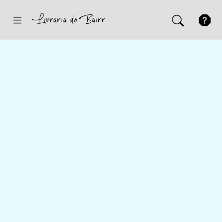
Inicio
Sugestões
Novidades
Promoções
Contactos
Iniciar Sessão