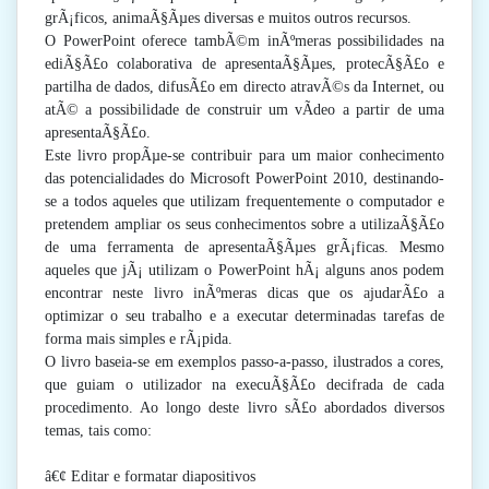
grÃ¡ficos, animaÃ§Ãµes diversas e muitos outros recursos.
O PowerPoint oferece tambÃ©m inÃºmeras possibilidades na
ediÃ§Ã£o colaborativa de apresentaÃ§Ãµes, protecÃ§Ã£o e
partilha de dados, difusÃ£o em directo atravÃ©s da Internet, ou
atÃ© a possibilidade de construir um vÃ­deo a partir de uma
apresentaÃ§Ã£o.
Este livro propÃµe-se contribuir para um maior conhecimento
das potencialidades do Microsoft PowerPoint 2010, destinando-
se a todos aqueles que utilizam frequentemente o computador e
pretendem ampliar os seus conhecimentos sobre a utilizaÃ§Ã£o
de uma ferramenta de apresentaÃ§Ãµes grÃ¡ficas. Mesmo
aqueles que jÃ¡ utilizam o PowerPoint hÃ¡ alguns anos podem
encontrar neste livro inÃºmeras dicas que os ajudarÃ£o a
optimizar o seu trabalho e a executar determinadas tarefas de
forma mais simples e rÃ¡pida.
O livro baseia-se em exemplos passo-a-passo, ilustrados a cores,
que guiam o utilizador na execuÃ§Ã£o decifrada de cada
procedimento. Ao longo deste livro sÃ£o abordados diversos
temas, tais como:
â€¢ Editar e formatar diapositivos