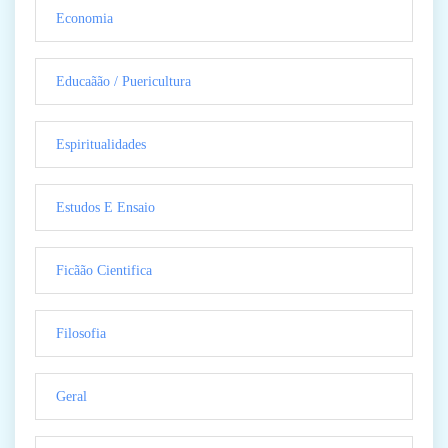
Economia
Educaãão / Puericultura
Espiritualidades
Estudos E Ensaio
Ficãão Cientifica
Filosofia
Geral