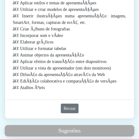
â€¢ Aplicar estilos e temas de apresentaÃ§Ãµes
â€¢ Utilizar e criar modelos de apresentaÃ§Ãµes
â€¢ Inserir ilustraÃ§Ãµes numa apresentaÃ§Ã£o: imagens,
SmartArt, formas, capturas de ecrÃ£, etc.
â€¢ Criar Ã¡lbuns de fotografias
â€¢ Incorporar som e vÃ­deo
â€¢ Elaborar grÃ¡ficos
â€¢ Utilizar e formatar tabelas
â€¢ Animar objectos da apresentaÃ§Ã£o
â€¢ Aplicar efeitos de transiÃ§Ã£o entre diapositivos
â€¢ Utilizar a vista de apresentador (em dois monitores)
â€¢ DifusÃ£o da apresentaÃ§Ã£o atravÃ©s da Web
â€¢ EdiÃ§Ã£o colaborativa e comparaÃ§Ã£o de versÃµes
â€¢ Atalhos Ãºteis
Recuar
Sugestões