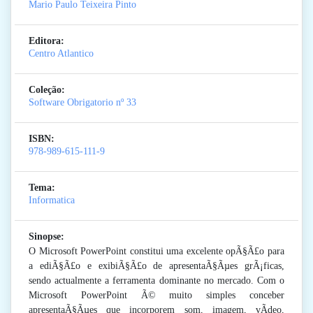
Mario Paulo Teixeira Pinto
Editora:
Centro Atlantico
Coleção:
Software Obrigatorio
nº 33
ISBN:
978-989-615-111-9
Tema:
Informatica
Sinopse:
O Microsoft PowerPoint constitui uma excelente opÃ§Ã£o para
a ediÃ§Ã£o e exibiÃ§Ã£o de apresentaÃ§Ãµes grÃ¡ficas,
sendo actualmente a ferramenta dominante no mercado. Com o
Microsoft PowerPoint Ã© muito simples conceber
apresentaÃ§Ãµes que incorporem som, imagem, vÃ­deo,