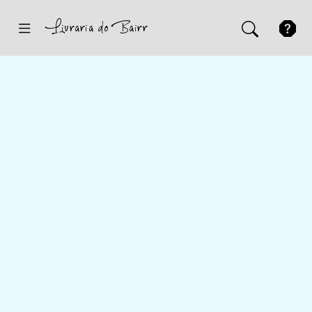
Inicio
Sugestões
Novidades
Promoções
Contactos
Iniciar Sessão