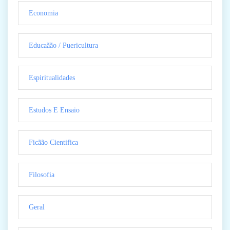
Economia
Educaãão / Puericultura
Espiritualidades
Estudos E Ensaio
Ficãão Cientifica
Filosofia
Geral