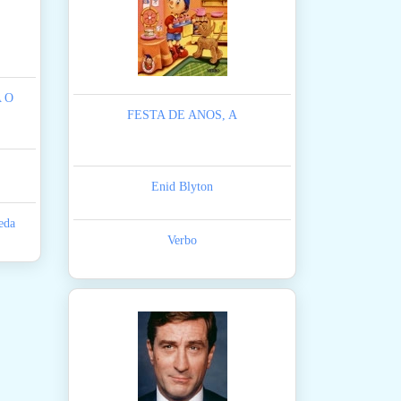
 O
FESTA DE ANOS, A
Enid Blyton
eda
Verbo