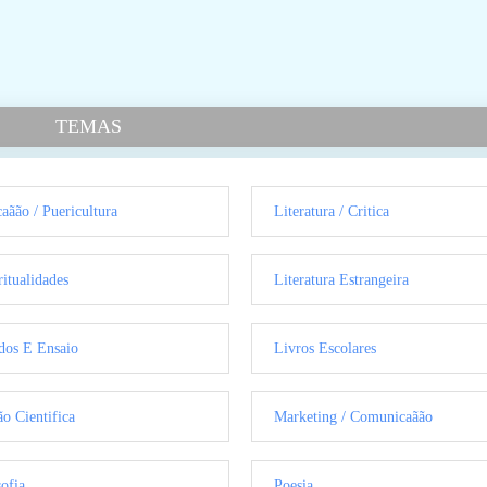
TEMAS
aãão / Puericultura
Literatura / Critica
ritualidades
Literatura Estrangeira
dos E Ensaio
Livros Escolares
ão Cientifica
Marketing / Comunicaãão
sofia
Poesia