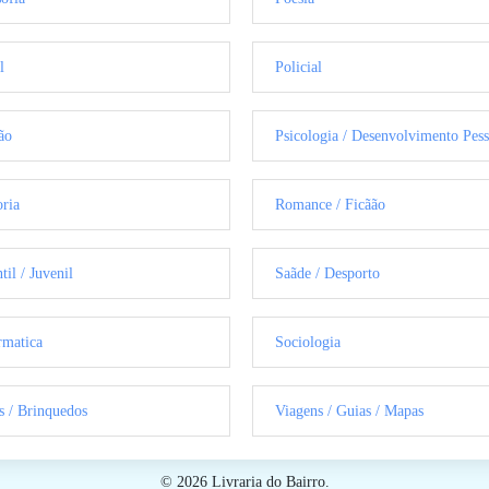
l
Policial
ão
Psicologia / Desenvolvimento Pess
oria
Romance / Ficãão
til / Juvenil
Saãde / Desporto
rmatica
Sociologia
s / Brinquedos
Viagens / Guias / Mapas
© 2026 Livraria do Bairro.