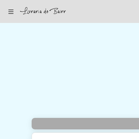
Inicio
Sugestões
Novidades
Promoções
Contactos
Iniciar Sessão