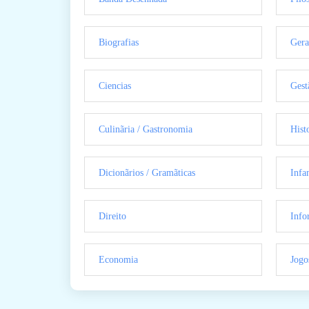
Biografias
Gera
Ciencias
Gest
Culinãria / Gastronomia
Hist
Dicionãrios / Gramãticas
Infan
Direito
Info
Economia
Jogo