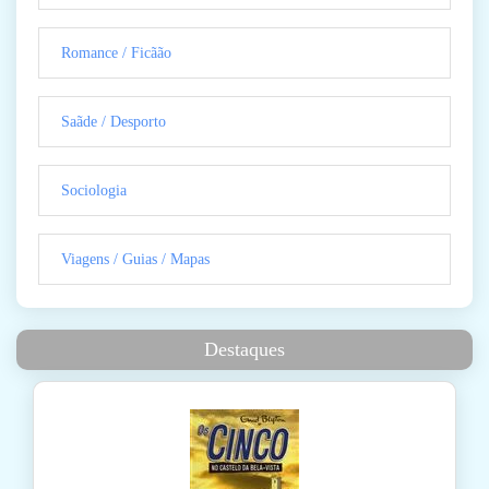
Romance / Ficãão
Saãde / Desporto
Sociologia
Viagens / Guias / Mapas
Destaques