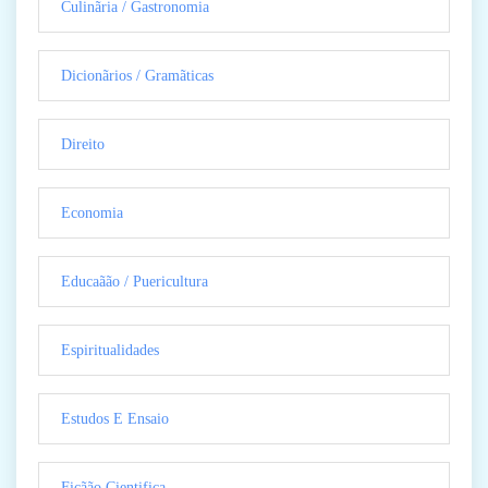
Culinãria / Gastronomia
Dicionãrios / Gramãticas
Direito
Economia
Educaãão / Puericultura
Espiritualidades
Estudos E Ensaio
Ficãão Cientifica