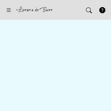
Inicio
Sugestões
Novidades
Promoções
Contactos
Iniciar Sessão