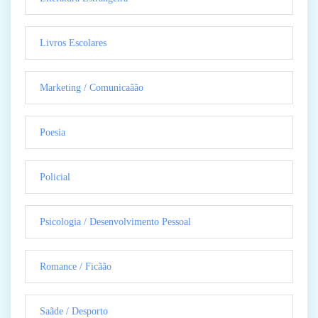
Livros Escolares
Marketing / Comunicaãão
Poesia
Policial
Psicologia / Desenvolvimento Pessoal
Romance / Ficãão
Saãde / Desporto