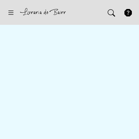
Inicio
Sugestões
Novidades
Promoções
Contactos
Iniciar Sessão