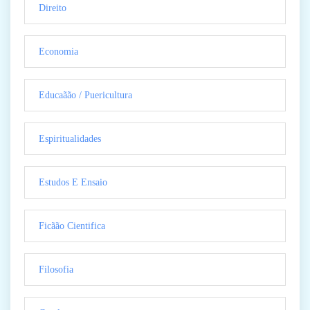
Direito
Economia
Educaãão / Puericultura
Espiritualidades
Estudos E Ensaio
Ficãão Cientifica
Filosofia