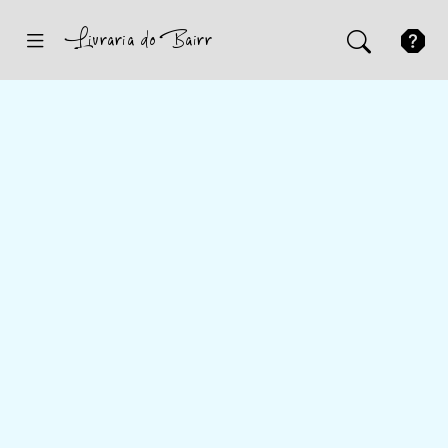
Inicio
Sugestões
Novidades
Promoções
Contactos
Iniciar Sessão