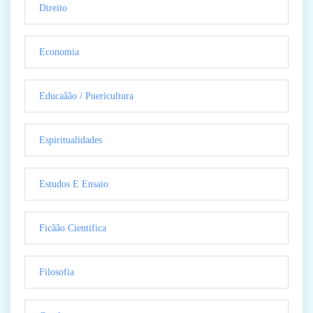
Direito
Economia
Educaãão / Puericultura
Espiritualidades
Estudos E Ensaio
Ficãão Cientifica
Filosofia