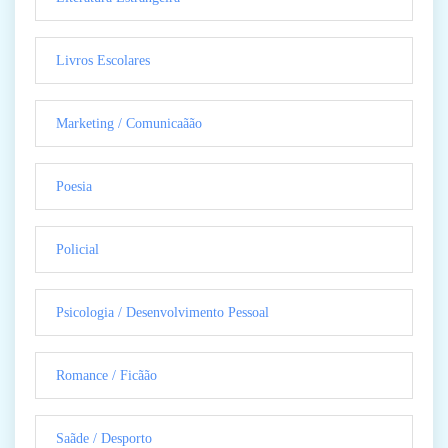
Livros Escolares
Marketing / Comunicaãão
Poesia
Policial
Psicologia / Desenvolvimento Pessoal
Romance / Ficãão
Saãde / Desporto