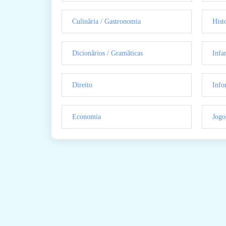
Culinãria / Gastronomia
Hist
Dicionãrios / Gramãticas
Infan
Direito
Info
Economia
Jogo