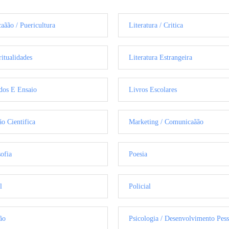
aãão / Puericultura
Literatura / Critica
ritualidades
Literatura Estrangeira
dos E Ensaio
Livros Escolares
ão Cientifica
Marketing / Comunicaãão
sofia
Poesia
l
Policial
ão
Psicologia / Desenvolvimento Pess