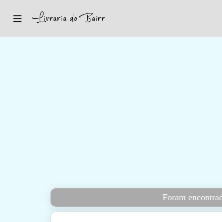
Inicio
Sugestões
Novidades
Promoções
Contactos
Iniciar Sessão
Foram encontrado