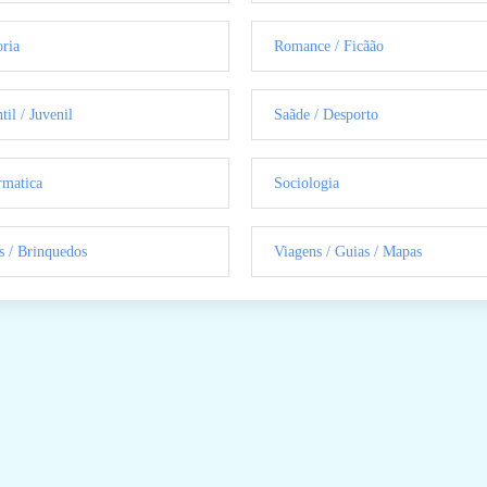
oria
Romance / Ficãão
til / Juvenil
Saãde / Desporto
rmatica
Sociologia
s / Brinquedos
Viagens / Guias / Mapas