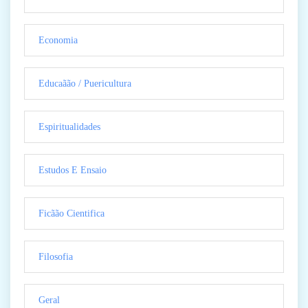
Economia
Educaãão / Puericultura
Espiritualidades
Estudos E Ensaio
Ficãão Cientifica
Filosofia
Geral