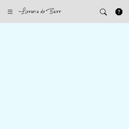
Inicio
Sugestões
Novidades
Promoções
Contactos
Iniciar Sessão