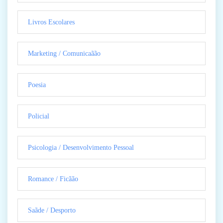
Livros Escolares
Marketing / Comunicaãão
Poesia
Policial
Psicologia / Desenvolvimento Pessoal
Romance / Ficãão
Saãde / Desporto