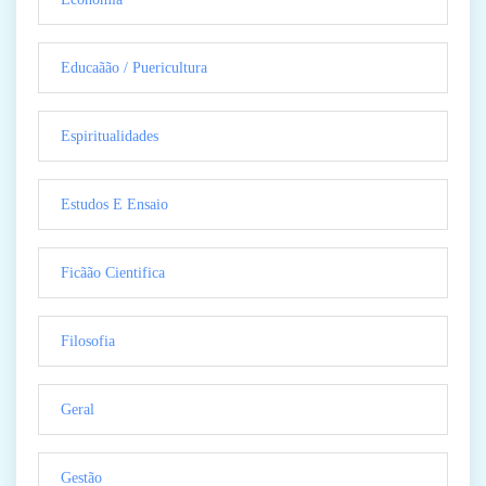
Educaãão / Puericultura
Espiritualidades
Estudos E Ensaio
Ficãão Cientifica
Filosofia
Geral
Gestão