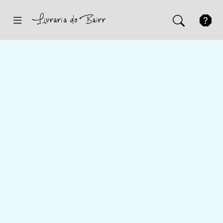
Inicio
Sugestões
Novidades
Promoções
Contactos
Iniciar Sessão