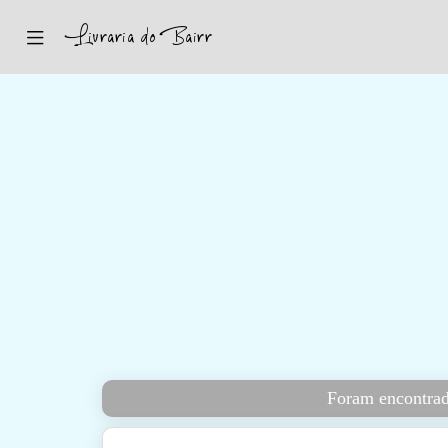
Inicio
Sugestões
Novidades
Promoções
Contactos
Iniciar Sessão
Foram encontrad