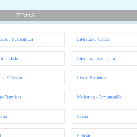
TEMAS
aãão / Puericultura
Literatura / Critica
ritualidades
Literatura Estrangeira
dos E Ensaio
Livros Escolares
ão Cientifica
Marketing / Comunicaãão
sofia
Poesia
l
Policial