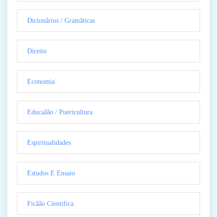
Dicionãrios / Gramãticas
Direito
Economia
Educaãão / Puericultura
Espiritualidades
Estudos E Ensaio
Ficãão Cientifica