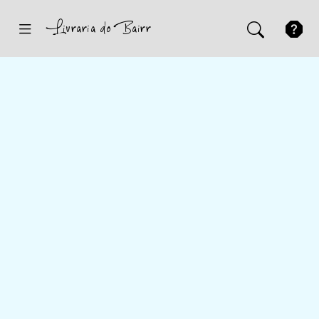
Inicio
Sugestões
Novidades
Promoções
Contactos
Iniciar Sessão