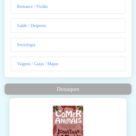
Romance / Ficãão
Saãde / Desporto
Sociologia
Viagens / Guias / Mapas
Destaques