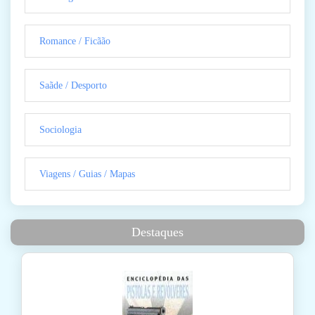
Romance / Ficãão
Saãde / Desporto
Sociologia
Viagens / Guias / Mapas
Destaques