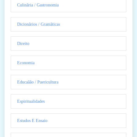
Culinãria / Gastronomia
Dicionãrios / Gramãticas
Direito
Economia
Educaãão / Puericultura
Espiritualidades
Estudos E Ensaio