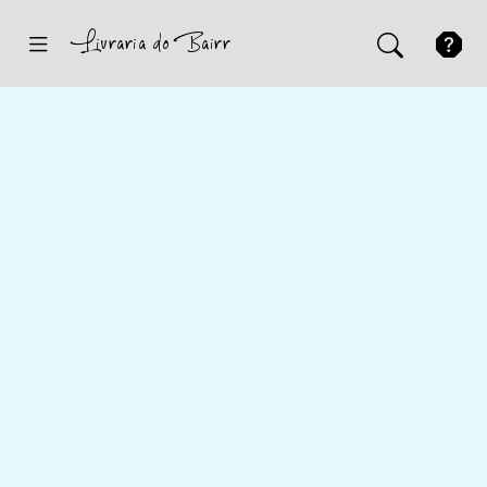
Inicio
Sugestões
Novidades
Promoções
Contactos
Iniciar Sessão