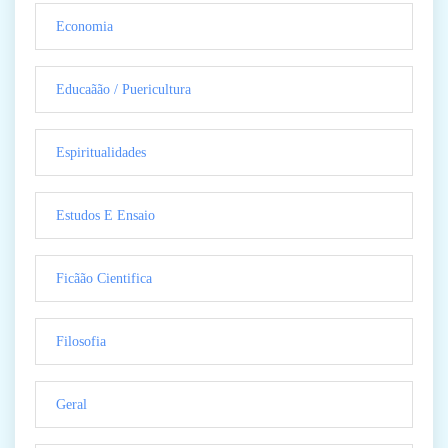
Economia
Educaãão / Puericultura
Espiritualidades
Estudos E Ensaio
Ficãão Cientifica
Filosofia
Geral