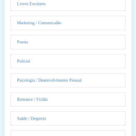
Livros Escolares
Marketing / Comunicaãão
Poesia
Policial
Psicologia / Desenvolvimento Pessoal
Romance / Ficãão
Saãde / Desporto