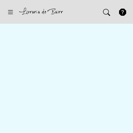
Inicio
Sugestões
Novidades
Promoções
Contactos
Iniciar Sessão