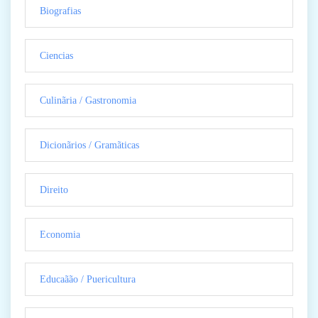
Biografias
Ciencias
Culinãria / Gastronomia
Dicionãrios / Gramãticas
Direito
Economia
Educaãão / Puericultura