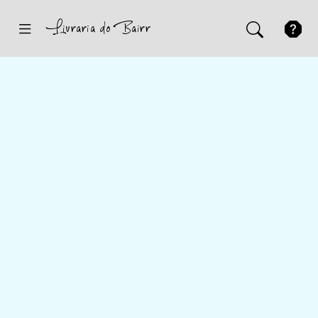
Inicio
Sugestões
Novidades
Promoções
Contactos
Iniciar Sessão