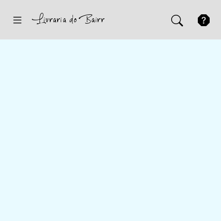
Inicio
Sugestões
Novidades
Promoções
Contactos
Iniciar Sessão