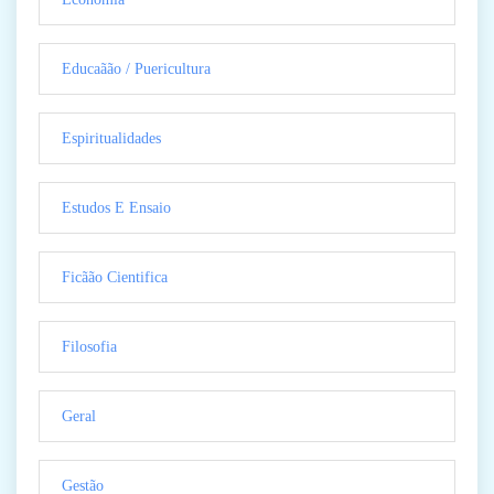
Educaãão / Puericultura
Espiritualidades
Estudos E Ensaio
Ficãão Cientifica
Filosofia
Geral
Gestão