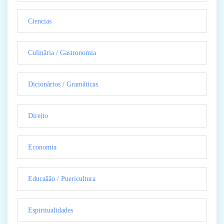
Ciencias
Culinãria / Gastronomia
Dicionãrios / Gramãticas
Direito
Economia
Educaãão / Puericultura
Espiritualidades