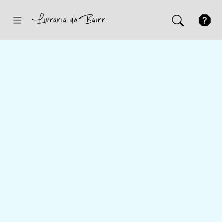
Inicio
Sugestões
Novidades
Promoções
Contactos
Iniciar Sessão