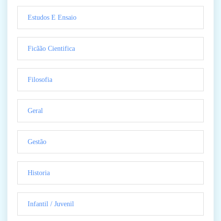
Estudos E Ensaio
Ficãão Cientifica
Filosofia
Geral
Gestão
Historia
Infantil / Juvenil