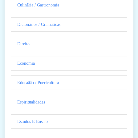
Culinãria / Gastronomia
Dicionãrios / Gramãticas
Direito
Economia
Educaãão / Puericultura
Espiritualidades
Estudos E Ensaio