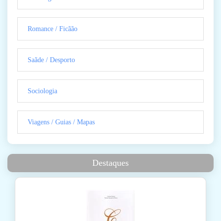
Romance / Ficãão
Saãde / Desporto
Sociologia
Viagens / Guias / Mapas
Destaques