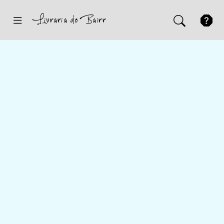
Inicio
Sugestões
Novidades
Promoções
Contactos
Iniciar Sessão