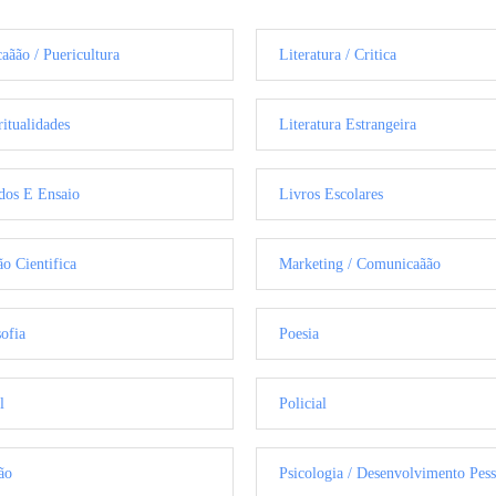
aãão / Puericultura
Literatura / Critica
ritualidades
Literatura Estrangeira
dos E Ensaio
Livros Escolares
ão Cientifica
Marketing / Comunicaãão
sofia
Poesia
l
Policial
ão
Psicologia / Desenvolvimento Pess