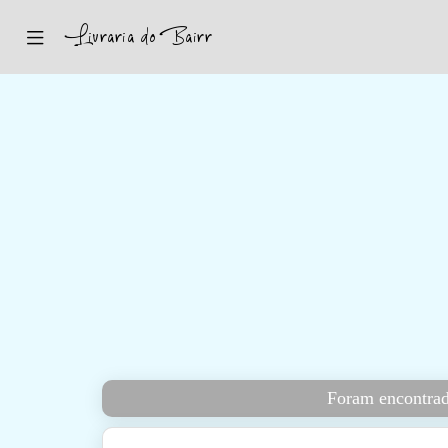
Inicio
Sugestões
Novidades
Promoções
Contactos
Iniciar Sessão
Foram encontrad