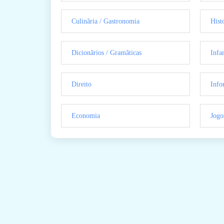
Culinãria / Gastronomia
Hist
Dicionãrios / Gramãticas
Infan
Direito
Info
Economia
Jogo