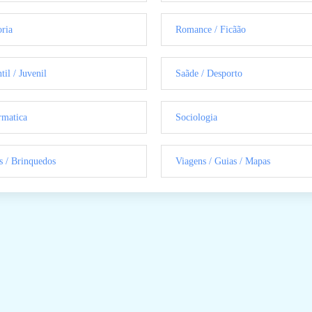
oria
Romance / Ficãão
til / Juvenil
Saãde / Desporto
rmatica
Sociologia
s / Brinquedos
Viagens / Guias / Mapas