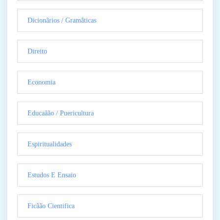
Dicionãrios / Gramãticas
Direito
Economia
Educaãão / Puericultura
Espiritualidades
Estudos E Ensaio
Ficãão Cientifica