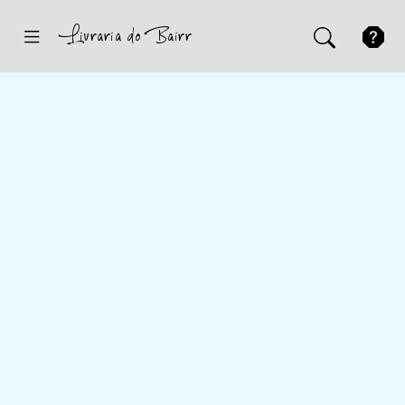
Inicio
Sugestões
Novidades
Promoções
Contactos
Iniciar Sessão