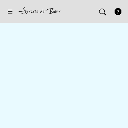
Inicio
Sugestões
Novidades
Promoções
Contactos
Iniciar Sessão