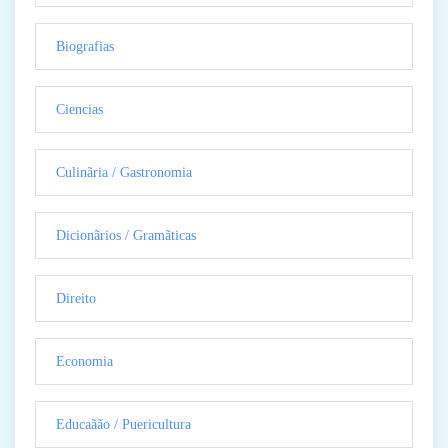
Biografias
Ciencias
Culinãria / Gastronomia
Dicionãrios / Gramãticas
Direito
Economia
Educaãão / Puericultura