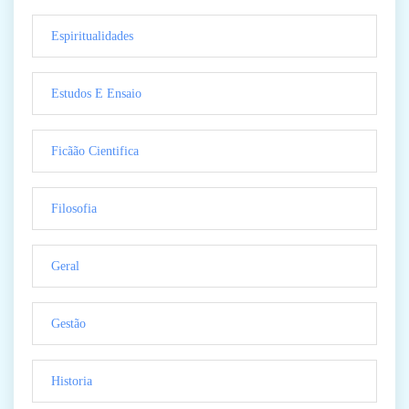
Espiritualidades
Estudos E Ensaio
Ficãão Cientifica
Filosofia
Geral
Gestão
Historia