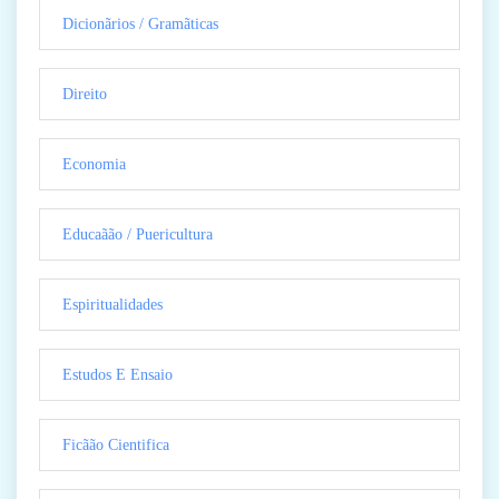
Dicionãrios / Gramãticas
Direito
Economia
Educaãão / Puericultura
Espiritualidades
Estudos E Ensaio
Ficãão Cientifica