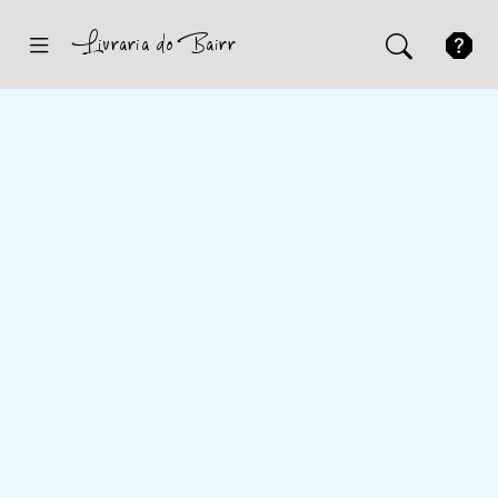
Inicio
Sugestões
Novidades
Promoções
Contactos
Iniciar Sessão