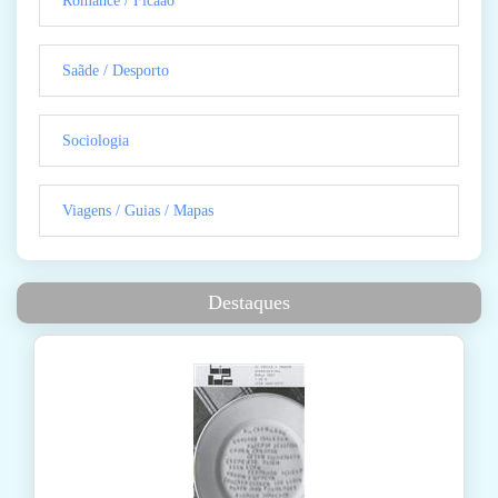
Romance / Ficãão
Saãde / Desporto
Sociologia
Viagens / Guias / Mapas
Destaques