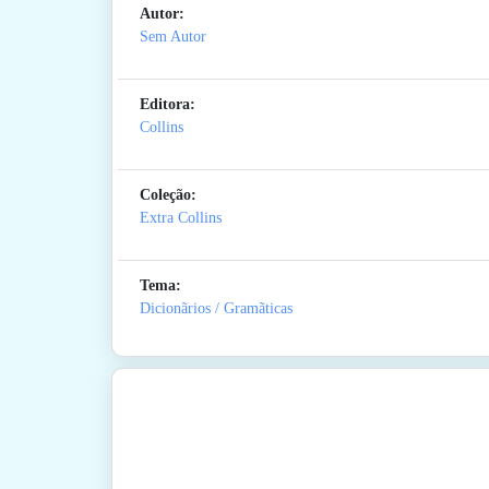
Autor:
Sem Autor
Editora:
Collins
Coleção:
Extra Collins
Tema:
Dicionãrios / Gramãticas