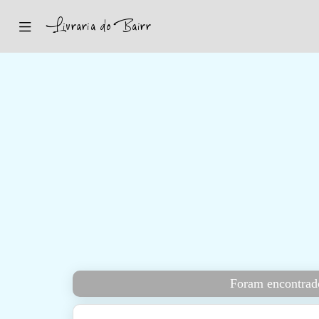
Inicio
Sugestões
Novidades
Promoções
Contactos
Iniciar Sessão
Foram encontrado