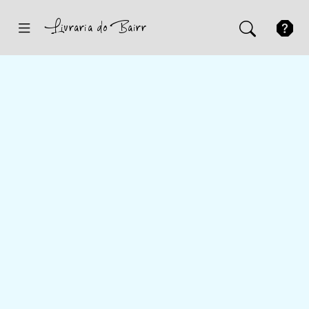
Inicio
Sugestões
Novidades
Promoções
Contactos
Iniciar Sessão