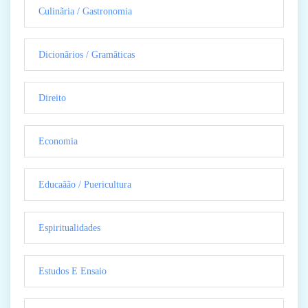
Culinãria / Gastronomia
Dicionãrios / Gramãticas
Direito
Economia
Educaãão / Puericultura
Espiritualidades
Estudos E Ensaio