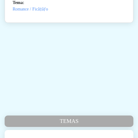
Tema:
Romance / Ficã‡ãƒo
TEMAS