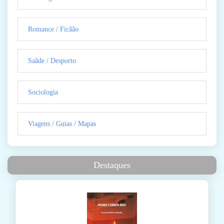
Romance / Ficãão
Saãde / Desporto
Sociologia
Viagens / Guias / Mapas
Destaques