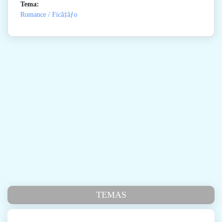
Tema:
Romance / Ficã‡ãƒo
TEMAS