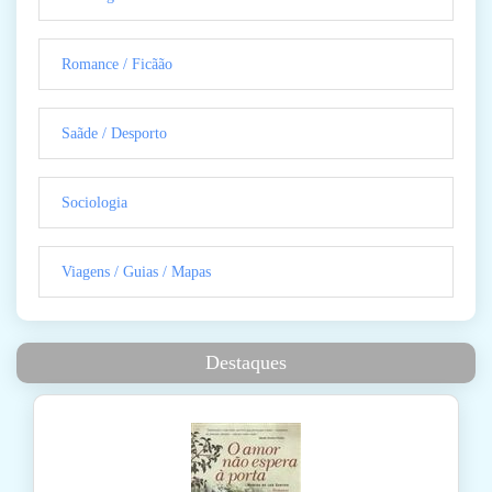
Romance / Ficãão
Saãde / Desporto
Sociologia
Viagens / Guias / Mapas
Destaques