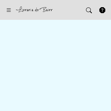
Inicio
Sugestões
Novidades
Promoções
Contactos
Iniciar Sessão