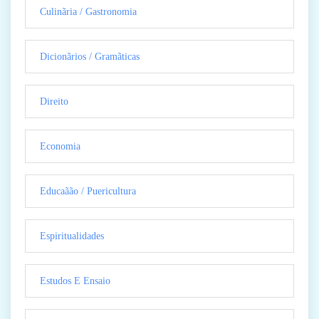
Culinãria / Gastronomia
Dicionãrios / Gramãticas
Direito
Economia
Educaãão / Puericultura
Espiritualidades
Estudos E Ensaio