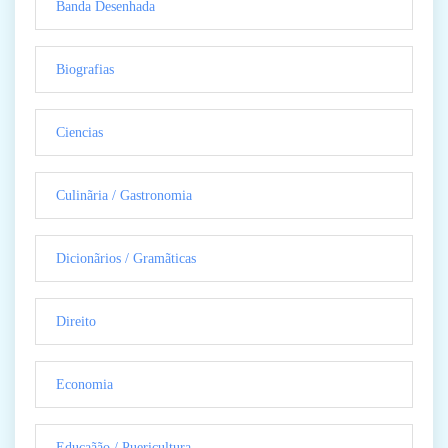
Banda Desenhada
Biografias
Ciencias
Culinãria / Gastronomia
Dicionãrios / Gramãticas
Direito
Economia
Educaãão / Puericultura