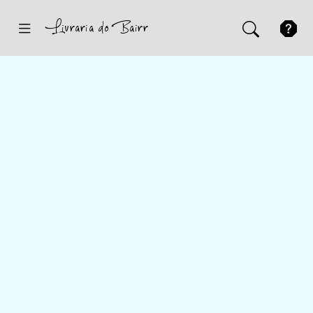
Inicio
Sugestões
Novidades
Promoções
Contactos
Iniciar Sessão