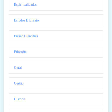
Espiritualidades
Estudos E Ensaio
Ficãão Cientifica
Filosofia
Geral
Gestão
Historia