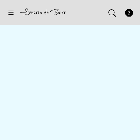
Inicio
Sugestões
Novidades
Promoções
Contactos
Iniciar Sessão