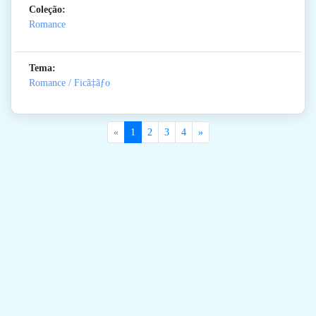
Coleção:
Romance
Tema:
Romance / Ficã‡ãƒo
«
1
2
3
4
»