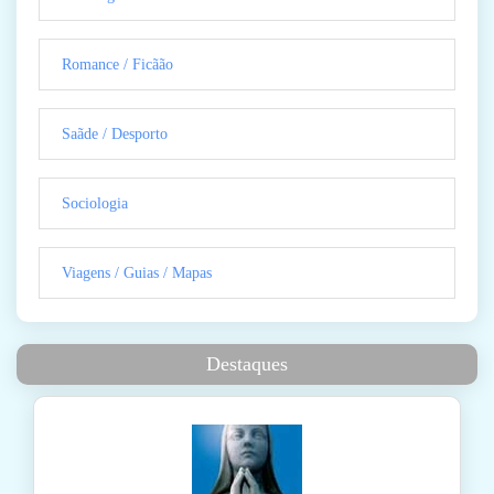
Romance / Ficãão
Saãde / Desporto
Sociologia
Viagens / Guias / Mapas
Destaques