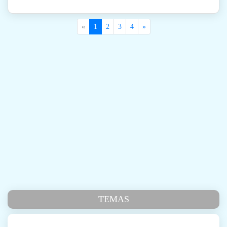
«
1
2
3
4
»
TEMAS