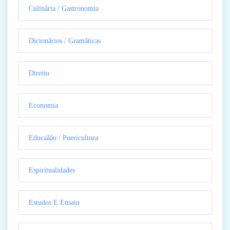
Culinãria / Gastronomia
Dicionãrios / Gramãticas
Direito
Economia
Educaãão / Puericultura
Espiritualidades
Estudos E Ensaio