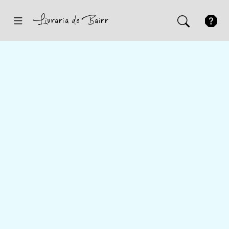
Inicio
Sugestões
Novidades
Promoções
Contactos
Iniciar Sessão