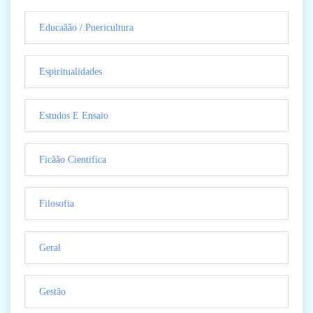
Educaãão / Puericultura
Espiritualidades
Estudos E Ensaio
Ficãão Cientifica
Filosofia
Geral
Gestão