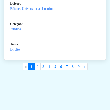
Editora:
Edicoes Universitarias Lusofonas
Coleção:
Juridica
Tema:
Direito
«
1
2
3
4
5
6
7
8
9
»