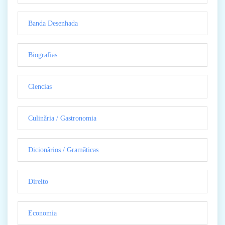
Banda Desenhada
Biografias
Ciencias
Culinãria / Gastronomia
Dicionãrios / Gramãticas
Direito
Economia