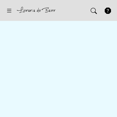
Inicio
Sugestões
Novidades
Promoções
Contactos
Iniciar Sessão