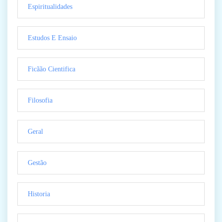
Espiritualidades
Estudos E Ensaio
Ficãão Cientifica
Filosofia
Geral
Gestão
Historia