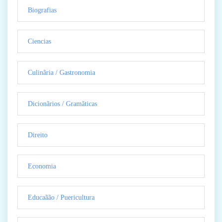
Biografias
Ciencias
Culinãria / Gastronomia
Dicionãrios / Gramãticas
Direito
Economia
Educaãão / Puericultura