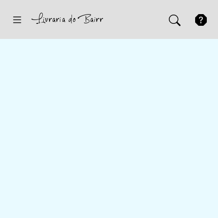
Inicio
Sugestões
Novidades
Promoções
Contactos
Iniciar Sessão