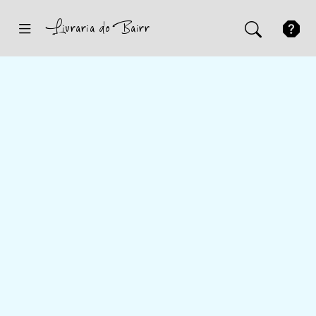
Inicio
Sugestões
Novidades
Promoções
Contactos
Iniciar Sessão