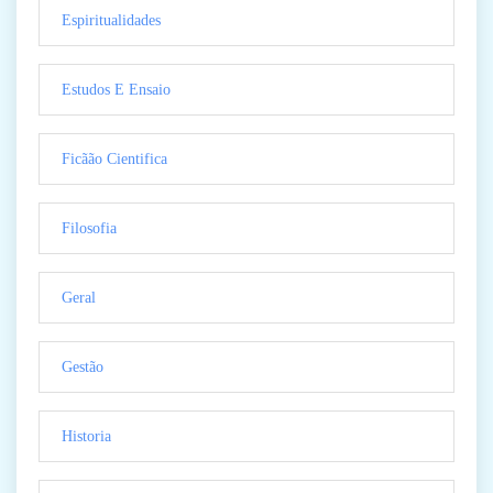
Espiritualidades
Estudos E Ensaio
Ficãão Cientifica
Filosofia
Geral
Gestão
Historia