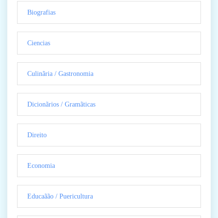
Biografias
Ciencias
Culinãria / Gastronomia
Dicionãrios / Gramãticas
Direito
Economia
Educaãão / Puericultura