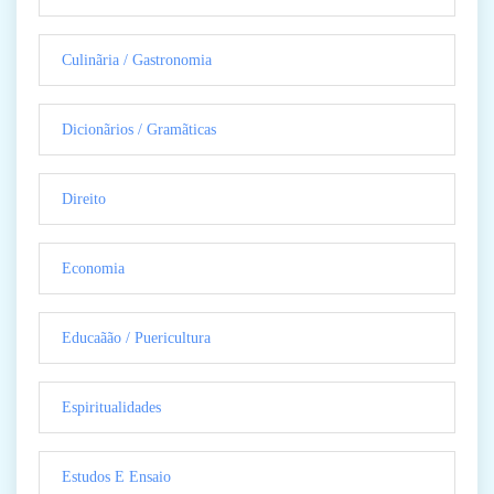
Culinãria / Gastronomia
Dicionãrios / Gramãticas
Direito
Economia
Educaãão / Puericultura
Espiritualidades
Estudos E Ensaio