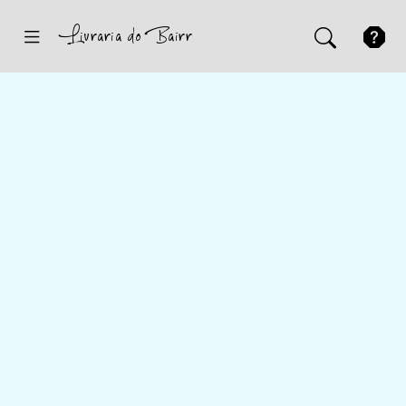
Inicio
Sugestões
Novidades
Promoções
Contactos
Iniciar Sessão