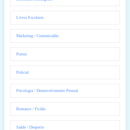
Livros Escolares
Marketing / Comunicaãão
Poesia
Policial
Psicologia / Desenvolvimento Pessoal
Romance / Ficãão
Saãde / Desporto