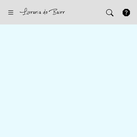
Inicio
Sugestões
Novidades
Promoções
Contactos
Iniciar Sessão