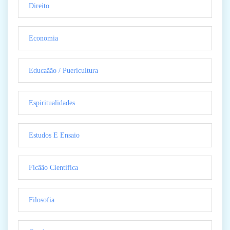
Direito
Economia
Educaãão / Puericultura
Espiritualidades
Estudos E Ensaio
Ficãão Cientifica
Filosofia