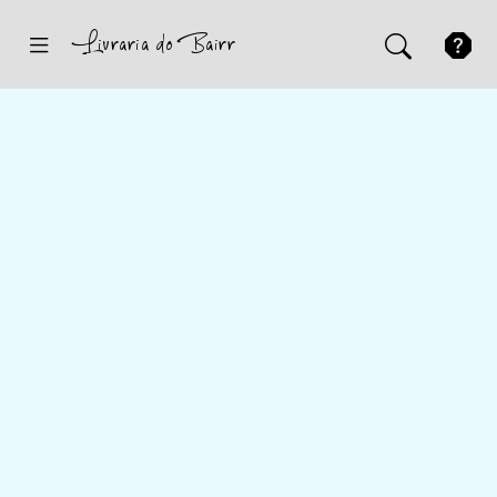
Inicio
Sugestões
Novidades
Promoções
Contactos
Iniciar Sessão