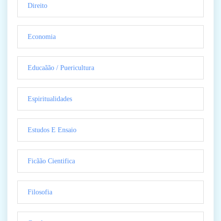
Direito
Economia
Educaãão / Puericultura
Espiritualidades
Estudos E Ensaio
Ficãão Cientifica
Filosofia