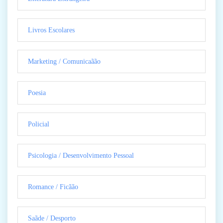
Livros Escolares
Marketing / Comunicaãão
Poesia
Policial
Psicologia / Desenvolvimento Pessoal
Romance / Ficãão
Saãde / Desporto