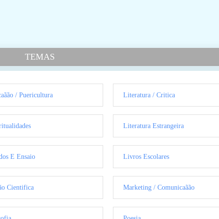
TEMAS
aãão / Puericultura
Literatura / Critica
ritualidades
Literatura Estrangeira
dos E Ensaio
Livros Escolares
ão Cientifica
Marketing / Comunicaãão
sofia
Poesia