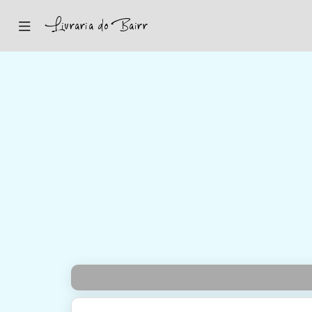
Inicio
Sugestões
Novidades
Promoções
Contactos
Iniciar Sessão