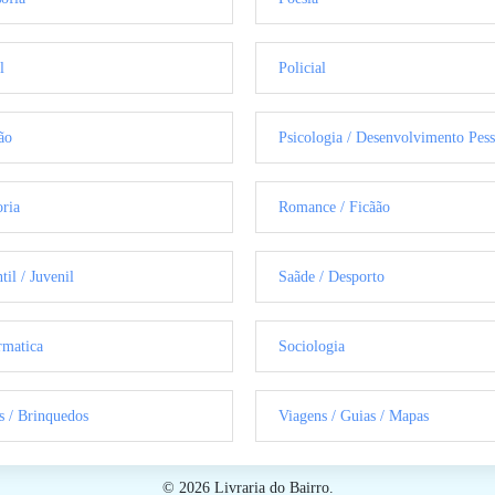
l
Policial
ão
Psicologia / Desenvolvimento Pess
oria
Romance / Ficãão
til / Juvenil
Saãde / Desporto
rmatica
Sociologia
s / Brinquedos
Viagens / Guias / Mapas
© 2026 Livraria do Bairro.