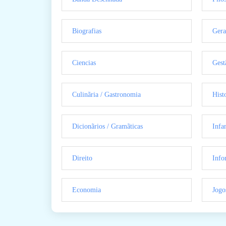
Biografias
Gera
Ciencias
Gest
Culinãria / Gastronomia
Hist
Dicionãrios / Gramãticas
Infan
Direito
Info
Economia
Jogo