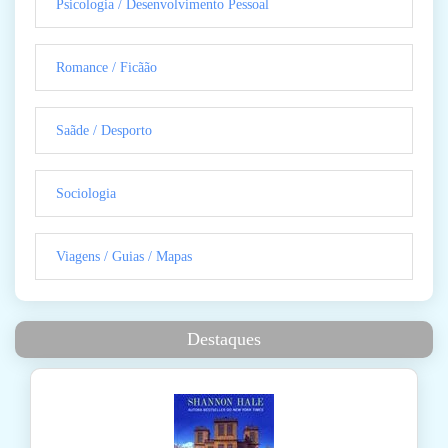
Psicologia / Desenvolvimento Pessoal
Romance / Ficãão
Saãde / Desporto
Sociologia
Viagens / Guias / Mapas
Destaques