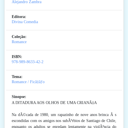
Alejandro Zambra
Editora:
Divina Comedia
Coleção:
Romance
ISBN:
978-989-8633-42-2
Tema:
Romance / Ficã‡ãƒo
Sinopse:
A DITADURA AOS OLHOS DE UMA CRIANÃ‡A
Na dÃ©cada de 1980, um rapazinho de nove anos brinca Ã s
escondidas com os amigos nos subÃºrbios de Santiago de Chile,
enquanto os adultos se enredam lentamente na violÃªncia do