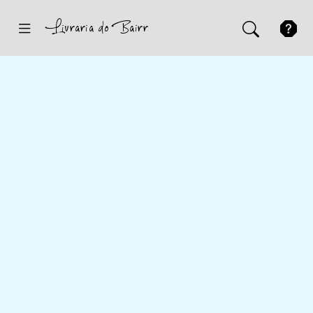
Inicio
Sugestões
Novidades
Promoções
Contactos
Iniciar Sessão