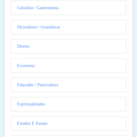
Culinãria / Gastronomia
Dicionãrios / Gramãticas
Direito
Economia
Educaãão / Puericultura
Espiritualidades
Estudos E Ensaio