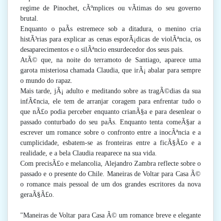
regime de Pinochet, cÃºmplices ou vÃ­timas do seu governo
brutal.
Enquanto o paÃ­s estremece sob a ditadura, o menino cria
histÃ³rias para explicar as cenas esporÃ¡dicas de violÃªncia, os
desaparecimentos e o silÃªncio ensurdecedor dos seus pais.
AtÃ© que, na noite do terramoto de Santiago, aparece uma
garota misteriosa chamada Claudia, que irÃ¡ abalar para sempre
o mundo do rapaz.
Mais tarde, jÃ¡ adulto e meditando sobre as tragÃ©dias da sua
infÃ¢ncia, ele tem de arranjar coragem para enfrentar tudo o
que nÃ£o podia perceber enquanto crianÃ§a e para desenlear o
passado conturbado do seu paÃ­s. Enquanto tenta comeÃ§ar a
escrever um romance sobre o confronto entre a inocÃªncia e a
cumplicidade, esbatem-se as fronteiras entre a ficÃ§Ã£o e a
realidade, e a bela Claudia reaparece na sua vida.
Com precisÃ£o e melancolia, Alejandro Zambra reflecte sobre o
passado e o presente do Chile. Maneiras de Voltar para Casa Ã©
o romance mais pessoal de um dos grandes escritores da nova
geraÃ§Ã£o.
"Maneiras de Voltar para Casa Ã© um romance breve e elegante