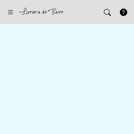
Inicio
Sugestões
Novidades
Promoções
Contactos
Iniciar Sessão