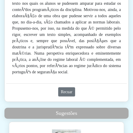
texto nos quais os alunos se pudessem amparar para estudar os
conteÃºdos programÃ¡ticos da disciplina. Motivou-nos, ainda, a
elaboraÃ§Ã£o de uma obra que pudesse servir a todos aqueles
que, no dia-a-dia, sÃ£o chamados a aplicar as normas laborais.
Propusemo-nos, por isso, na medida do que Ã© permitido pelo
rigor, escrever um texto simples, acompanhado de exemplos
prÃ¡ticos e, sempre que possÃ­vel, das posiÃ§Ãµes que a
doutrina e a jurisprudÃªncia tÃªm expressado sobre diversas
matÃ©rias. Numa perspetiva enriquecedora e eminentemente
prÃ¡tica, a anÃ¡lise do regime laboral Ã© complementada, em
vÃ¡rios pontos, por referÃªncias ao regime jurÃ­dico do sistema
portuguÃªs de seguranÃ§a social.
Recuar
Sugestões