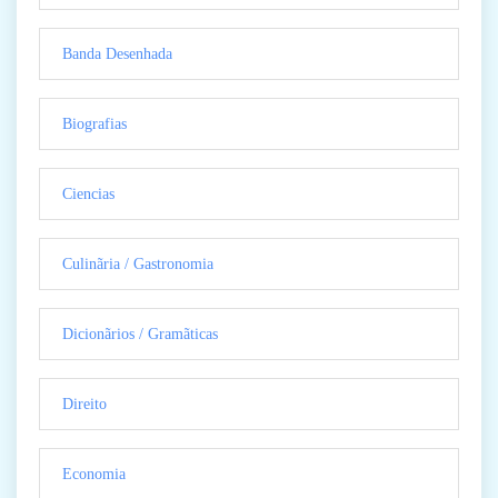
Banda Desenhada
Biografias
Ciencias
Culinãria / Gastronomia
Dicionãrios / Gramãticas
Direito
Economia