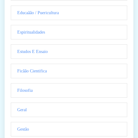
Educaãão / Puericultura
Espiritualidades
Estudos E Ensaio
Ficãão Cientifica
Filosofia
Geral
Gestão