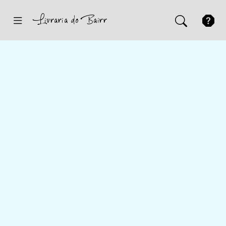
Inicio
Sugestões
Novidades
Promoções
Contactos
Iniciar Sessão