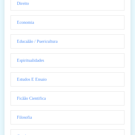
Direito
Economia
Educaãão / Puericultura
Espiritualidades
Estudos E Ensaio
Ficãão Cientifica
Filosofia