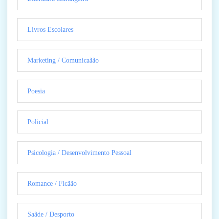
Livros Escolares
Marketing / Comunicaãão
Poesia
Policial
Psicologia / Desenvolvimento Pessoal
Romance / Ficãão
Saãde / Desporto