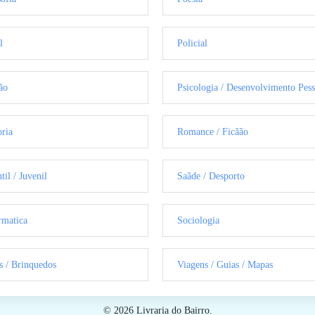
l
Policial
ão
Psicologia / Desenvolvimento Pess
oria
Romance / Ficãão
til / Juvenil
Saãde / Desporto
rmatica
Sociologia
s / Brinquedos
Viagens / Guias / Mapas
© 2026 Livraria do Bairro.