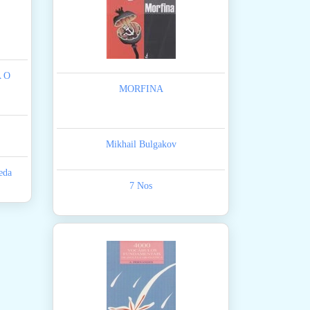
 O
MORFINA
Mikhail Bulgakov
eda
7 Nos