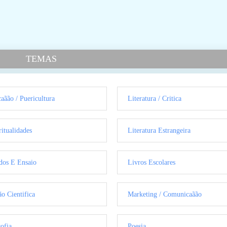
TEMAS
aãão / Puericultura
Literatura / Critica
ritualidades
Literatura Estrangeira
dos E Ensaio
Livros Escolares
ão Cientifica
Marketing / Comunicaãão
sofia
Poesia