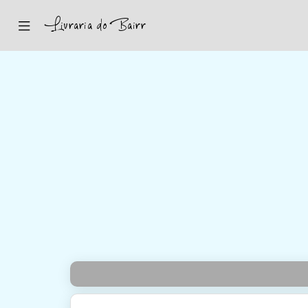
Inicio
Sugestões
Novidades
Promoções
Contactos
Iniciar Sessão