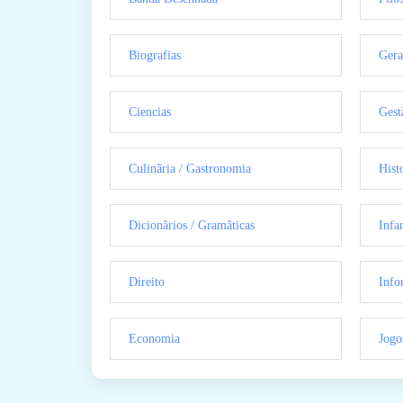
Biografias
Gera
Ciencias
Gest
Culinãria / Gastronomia
Hist
Dicionãrios / Gramãticas
Infan
Direito
Info
Economia
Jogo