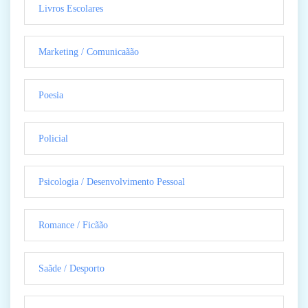
Livros Escolares
Marketing / Comunicaãão
Poesia
Policial
Psicologia / Desenvolvimento Pessoal
Romance / Ficãão
Saãde / Desporto