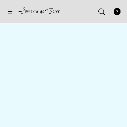
Inicio
Sugestões
Novidades
Promoções
Contactos
Iniciar Sessão