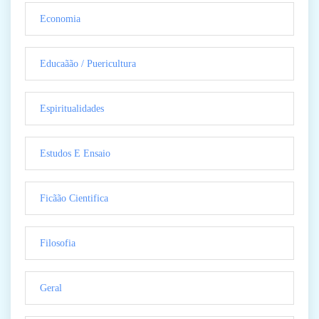
Economia
Educaãão / Puericultura
Espiritualidades
Estudos E Ensaio
Ficãão Cientifica
Filosofia
Geral