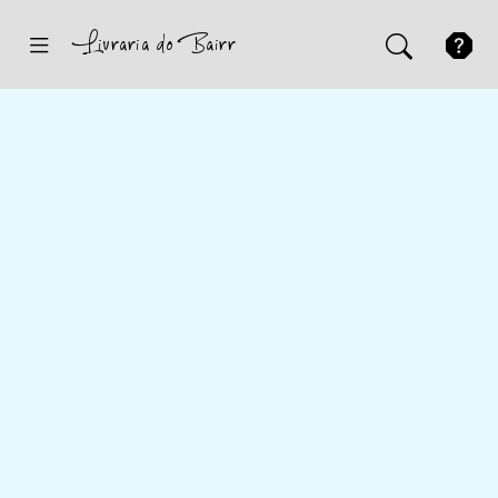
Inicio
Sugestões
Novidades
Promoções
Contactos
Iniciar Sessão