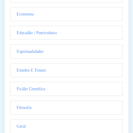
Economia
Educaãão / Puericultura
Espiritualidades
Estudos E Ensaio
Ficãão Cientifica
Filosofia
Geral