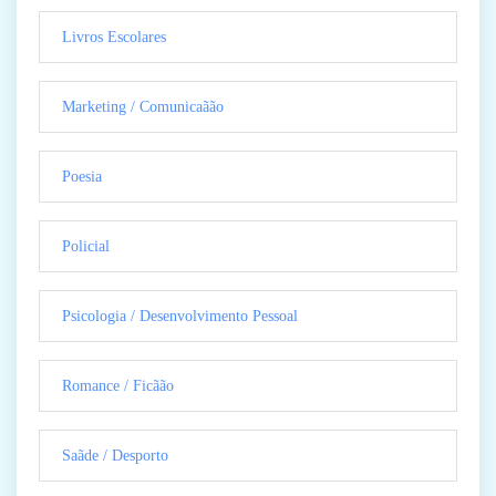
Livros Escolares
Marketing / Comunicaãão
Poesia
Policial
Psicologia / Desenvolvimento Pessoal
Romance / Ficãão
Saãde / Desporto