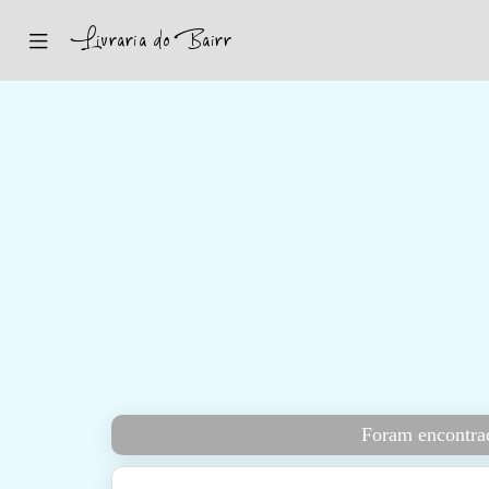
Inicio
Sugestões
Novidades
Promoções
Contactos
Iniciar Sessão
Foram encontrad