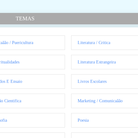
TEMAS
aãão / Puericultura
Literatura / Critica
ritualidades
Literatura Estrangeira
dos E Ensaio
Livros Escolares
ão Cientifica
Marketing / Comunicaãão
sofia
Poesia